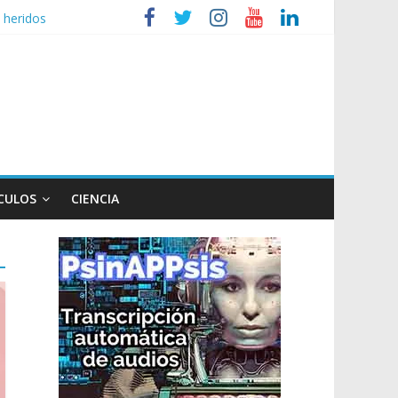
 heridos
ganizaciones sociales
r de TV
 un poco endiablada”
CULOS
CIENCIA