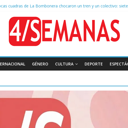
ocas cuadras de La Bombonera chocaron un tren y un colectivo: siete
 de San Cayetano: masiva marcha a Plaza de Mayo de sindicatos y or
r por la muerte de Leandro Rud, histórico representante y conducto
 la aprobación de la ley de propiedad privada, Bullrich apuntó: “Vino
TERNACIONAL
GÉNERO
CULTURA
DEPORTE
ESPECTÁ