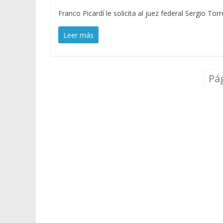
Franco Picardí le solicita al juez federal Sergio Tor
Leer más
Pág