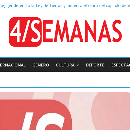
negger defendió la Ley de Tierras y lamentó el retiro del capítulo de e
endurece su postura: rechaza cambios en Manejo del Fuego y defiend
tas severas y fuertes ráfagas de viento: alerta del Servicio Meteoro
quileres de departamentos en la CABA aumentaron 1,6% en julio
ión frente al Congreso: tres detenidos durante la protesta contra la 
TERNACIONAL
GÉNERO
CULTURA
DEPORTE
ESPECTÁ