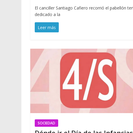
El canciller Santiago Cafiero recorrió el pabellón te
dedicado a la
Leer más
SOCIEDAD
Dónde ir el Día de las Infancias