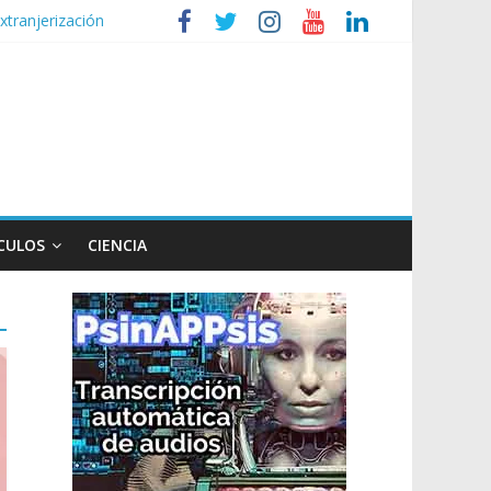
xtranjerización
e la Ley de Tierras
lógico
Ley de Propiedad Privada
CULOS
CIENCIA