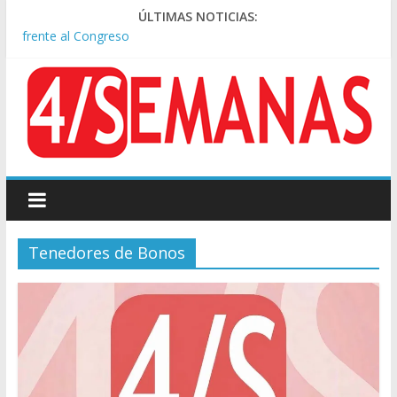
Rechazo a la Ley de Tierras: se espera un fuerte operativo
ÚLTIMAS NOTICIAS:
frente al Congreso
El rechazo al proyecto de Ley de Tierras predominó en las
redes
Manuel Belgrano: Reparación Historia en el solar natal
Confirmado: el papa León XIV visitará la Argentina entre el 8 y
el 11 de noviembre
Crisis diplomática: Brasil retiró a su embajador de la Argentina
tras los insultos de Milei a Lula
Tenedores de Bonos