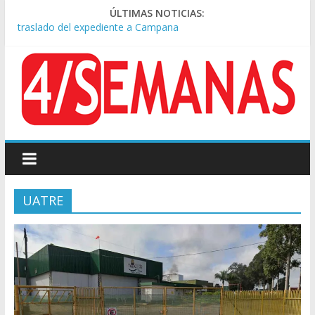
ÚLTIMAS NOTICIAS:
A pocas cuadras de La Bombonera chocaron un tren y un
colectivo: siete heridos
Día de San Cayetano: masiva marcha a Plaza de Mayo de
sindicatos y organizaciones sociales
Pesar por la muerte de Leandro Rud, histórico representante
y conductor de TV
Tras la aprobación de la ley de propiedad privada, Bullrich
apuntó: “Vino un poco endiablada”
Causa AFA: el juez Amarante calificó de “ficción judicial” el
traslado del expediente a Campana
UATRE