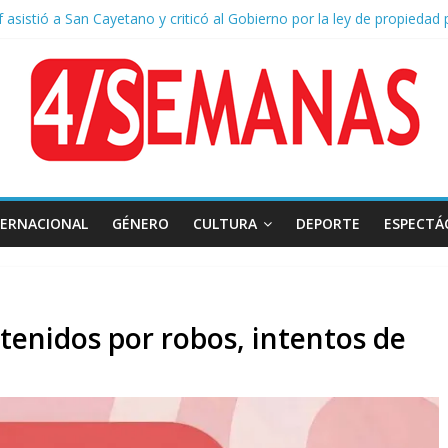
of asistió a San Cayetano y criticó al Gobierno por la ley de propiedad 
naron a la red social Meta a pagar US$567 millones por afectar la sa
e San Cayetano: masiva marcha a Plaza de Mayo de sindicatos y orga
 por la muerte de Leandro Rud, histórico representante y conductor 
a aprobación de la ley de propiedad privada, Bullrich apuntó: “Vino u
TERNACIONAL
GÉNERO
CULTURA
DEPORTE
ESPECTÁ
tenidos por robos, intentos de