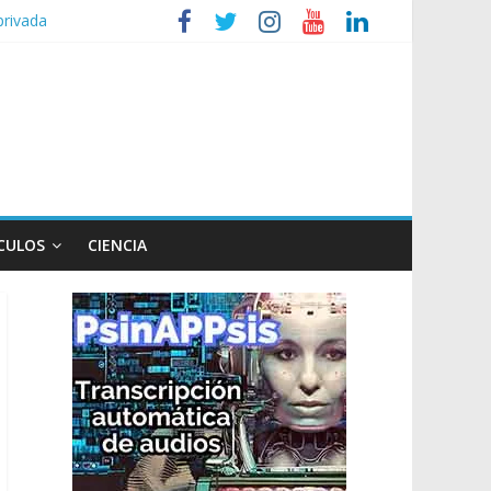
privada
lud mental de niños
nizaciones sociales
de TV
n poco endiablada”
CULOS
CIENCIA