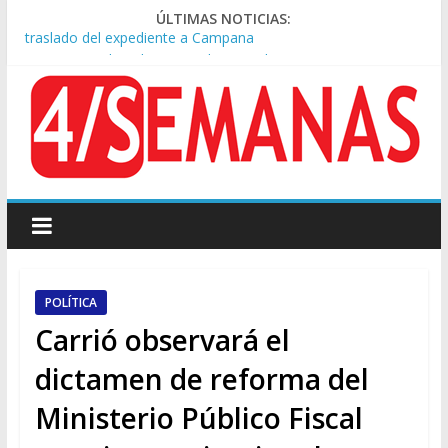
ÚLTIMAS NOTICIAS:
A pocas cuadras de La Bombonera chocaron un tren y un
colectivo: siete heridos
Día de San Cayetano: masiva marcha a Plaza de Mayo de
sindicatos y organizaciones sociales
Pesar por la muerte de Leandro Rud, histórico representante
y conductor de TV
Tras la aprobación de la ley de propiedad privada, Bullrich
apuntó: “Vino un poco endiablada”
Causa AFA: el juez Amarante calificó de “ficción judicial” el
traslado del expediente a Campana
POLÍTICA
Carrió observará el
dictamen de reforma del
Ministerio Público Fiscal