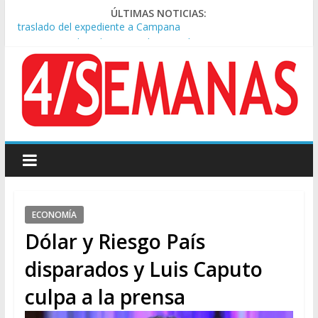
ÚLTIMAS NOTICIAS:
A pocas cuadras de La Bombonera chocaron un tren y un
colectivo: siete heridos
Día de San Cayetano: masiva marcha a Plaza de Mayo de
sindicatos y organizaciones sociales
Pesar por la muerte de Leandro Rud, histórico representante
y conductor de TV
Tras la aprobación de la ley de propiedad privada, Bullrich
apuntó: “Vino un poco endiablada”
Causa AFA: el juez Amarante calificó de “ficción judicial” el
traslado del expediente a Campana
ECONOMÍA
Dólar y Riesgo País
disparados y Luis Caputo
culpa a la prensa