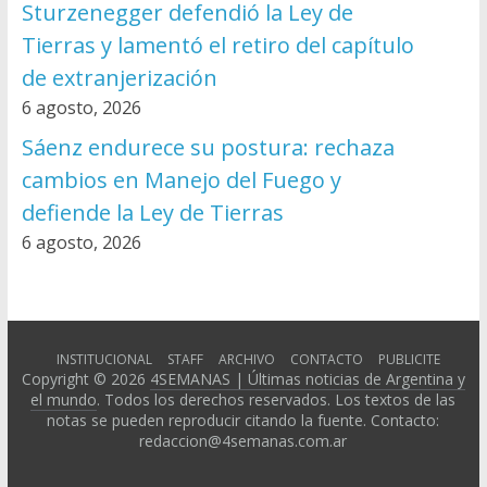
Sturzenegger defendió la Ley de
Tierras y lamentó el retiro del capítulo
de extranjerización
6 agosto, 2026
Sáenz endurece su postura: rechaza
cambios en Manejo del Fuego y
defiende la Ley de Tierras
6 agosto, 2026
INSTITUCIONAL
STAFF
ARCHIVO
CONTACTO
PUBLICITE
Copyright © 2026
4SEMANAS | Últimas noticias de Argentina y
el mundo
. Todos los derechos reservados. Los textos de las
notas se pueden reproducir citando la fuente. Contacto:
redaccion@4semanas.com.ar