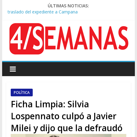
ÚLTIMAS NOTICIAS:
A pocas cuadras de La Bombonera chocaron un tren y un
colectivo: siete heridos
Día de San Cayetano: masiva marcha a Plaza de Mayo de
sindicatos y organizaciones sociales
Pesar por la muerte de Leandro Rud, histórico representante
y conductor de TV
Tras la aprobación de la ley de propiedad privada, Bullrich
apuntó: “Vino un poco endiablada”
Causa AFA: el juez Amarante calificó de “ficción judicial” el
traslado del expediente a Campana
POLÍTICA
Ficha Limpia: Silvia
Lospennato culpó a Javier
Milei y dijo que la defraudó