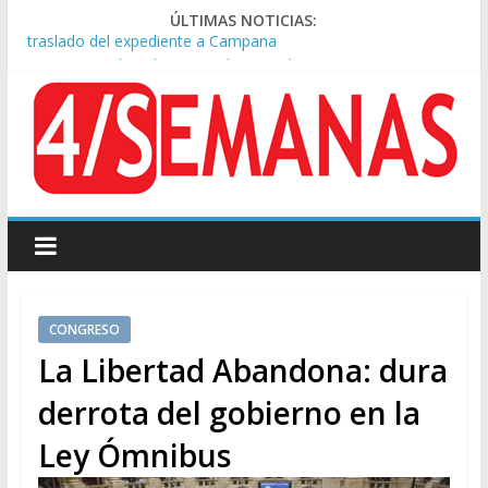
ÚLTIMAS NOTICIAS:
A pocas cuadras de La Bombonera chocaron un tren y un
colectivo: siete heridos
Día de San Cayetano: masiva marcha a Plaza de Mayo de
sindicatos y organizaciones sociales
Pesar por la muerte de Leandro Rud, histórico representante
y conductor de TV
Tras la aprobación de la ley de propiedad privada, Bullrich
apuntó: “Vino un poco endiablada”
Causa AFA: el juez Amarante calificó de “ficción judicial” el
traslado del expediente a Campana
CONGRESO
La Libertad Abandona: dura
derrota del gobierno en la
Ley Ómnibus