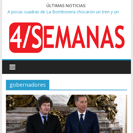
ÚLTIMAS NOTICIAS:
A pocas cuadras de La Bombonera chocaron un tren y un
colectivo: siete heridos
Día de San Cayetano: masiva marcha a Plaza de Mayo de
sindicatos y organizaciones sociales
Pesar por la muerte de Leandro Rud, histórico representante
y conductor de TV
Tras la aprobación de la ley de propiedad privada, Bullrich
apuntó: “Vino un poco endiablada”
Causa AFA: el juez Amarante calificó de “ficción judicial” el
traslado del expediente a Campana
gobernadores