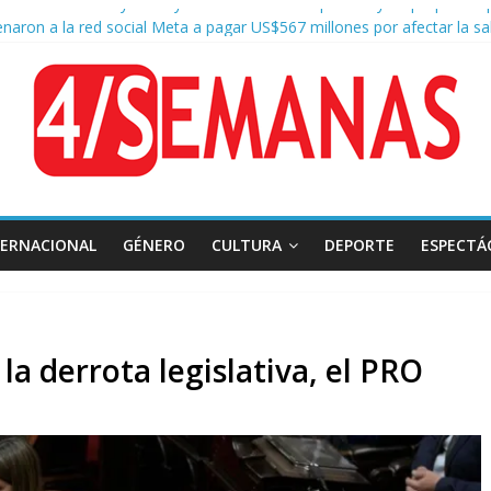
naron a la red social Meta a pagar US$567 millones por afectar la sa
sión frente al Congreso: tres detenidos durante la protesta contra la
negger defendió la Ley de Tierras y lamentó el retiro del capítulo de 
a aprobación de la ley de propiedad privada, Bullrich apuntó: “Vino u
TERNACIONAL
GÉNERO
CULTURA
DEPORTE
ESPECTÁ
la derrota legislativa, el PRO