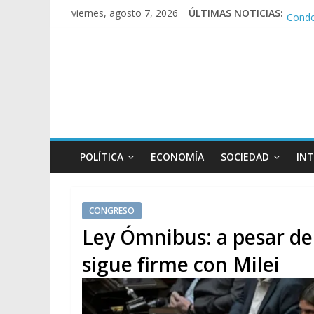
Conde
viernes, agosto 7, 2026
ÚLTIMAS NOTICIAS:
Repre
Sturze
Tras l
POLÍTICA
ECONOMÍA
SOCIEDAD
IN
CONGRESO
Ley Ómnibus: a pesar de 
sigue firme con Milei