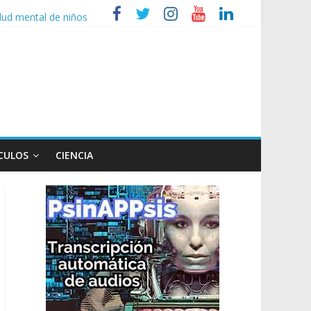
lud mental de niños
 Ley de Propiedad Privada
extranjerización
n poco endiablada”
CULOS
CIENCIA