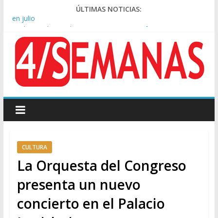
ÚLTIMAS NOTICIAS:
Rechazo a la Ley de Tierras: se espera un fuerte operativo
frente al Congreso
El rechazo al proyecto de Ley de Tierras predominó en las
redes
Manuel Belgrano: Reparación Historia en el solar natal
Confirmado: el papa León XIV visitará la Argentina entre el 8 y
el 11 de noviembre
En CABA, los alquileres de departamentos aumentaron 1,6%
en julio
CULTURA
La Orquesta del Congreso
presenta un nuevo
concierto en el Palacio