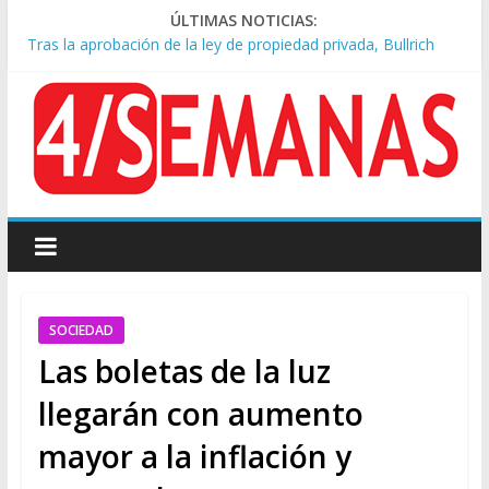
ÚLTIMAS NOTICIAS:
Tras la aprobación de la ley de propiedad privada, Bullrich
apuntó: “Vino un poco endiablada”
Causa AFA: el juez Amarante calificó de “ficción judicial” el
traslado del expediente a Campana
A pocas cuadras de La Bombonera chocaron un tren y un
colectivo: siete heridos
Día de San Cayetano: masiva marcha a Plaza de Mayo de
sindicatos y organizaciones sociales
Pesar por la muerte de Leandro Rud, histórico representante
y conductor de TV
SOCIEDAD
Las boletas de la luz
llegarán con aumento
mayor a la inflación y