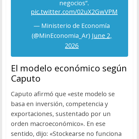
negocios”.
pic.twitter.com/02uX2GwVPM
— Ministerio de Economía
(@MinEconomia_Ar)
June 2,
2026
El modelo económico según
Caputo
Caputo afirmó que «este modelo se
basa en inversión, competencia y
exportaciones, sustentado por un
orden macroeconómico». En ese
sentido, dijo: «Stockearse no funciona