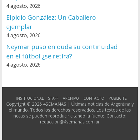
4 agosto, 2026
Elpidio González: Un Caballero
ejemplar
4 agosto, 2026
Neymar puso en duda su continuidad
en el fútbol ¿se retira?
4 agosto, 2026
INSTITUCIONAL
STAFF
ARCHIVO
CONTACTO
PUBLICITE
Copyright © 2026
4SEMANAS | Últimas noticias de Argentina y
el mundo
. Todos los derechos reservados. Los textos de las
notas se pueden reproducir citando la fuente. Contacto:
redaccion@4semanas.com.ar