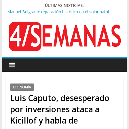
ÚLTIMAS NOTICIAS:
Manuel Belgrano: reparación histórica en el solar natal
Tormentas severas y fuertes ráfagas de viento: alerta del
Servicio Meteorológico
Los alquileres de departamentos en la CABA aumentaron
1,6% en julio
Rechazo a la Ley de Tierras: se espera un fuerte operativo
frente al Congreso
Ley de Tierras: el rechazo ganó en las redes
ECONOMÍA
Luis Caputo, desesperado
por inversiones ataca a
Kicillof y habla de