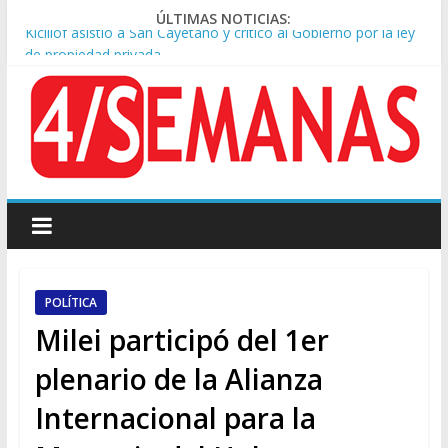
ÚLTIMAS NOTICIAS:
Kicillof asistió a San Cayetano y criticó al Gobierno por la ley
de propiedad privada
Condenaron a la red social Meta a pagar US$567 millones por
afectar la salud mental de niños
Represión frente al Congreso: tres detenidos durante la
protesta contra la Ley de Propiedad Privada
Sturzenegger defendió la Ley de Tierras y lamentó el retiro
del capítulo de extranjerización
Tras la aprobación de la ley de propiedad privada, Bullrich
apuntó: “Vino un poco endiablada”
POLÍTICA
Milei participó del 1er
plenario de la Alianza
Internacional para la