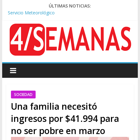
Tormentas severas y fuertes ráfagas de viento: alerta del
ÚLTIMAS NOTICIAS:
Servicio Meteorológico
Los alquileres de departamentos en la CABA aumentaron
1,6% en julio
Represión frente al Congreso: tres detenidos durante la
protesta contra la Ley de Propiedad Privada
Sturzenegger defendió la Ley de Tierras y lamentó el retiro
del capítulo de extranjerización
Sáenz endurece su postura: rechaza cambios en Manejo del
Fuego y defiende la Ley de Tierras
SOCIEDAD
Una familia necesitó
ingresos por $41.994 para
no ser pobre en marzo