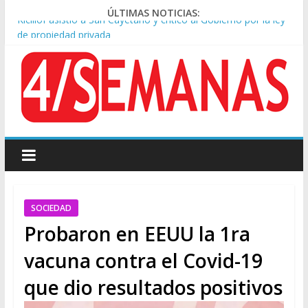
ÚLTIMAS NOTICIAS:
Kicillof asistió a San Cayetano y criticó al Gobierno por la ley
de propiedad privada
Condenaron a la red social Meta a pagar US$567 millones por
afectar la salud mental de niños
Represión frente al Congreso: tres detenidos durante la
protesta contra la Ley de Propiedad Privada
Sturzenegger defendió la Ley de Tierras y lamentó el retiro
del capítulo de extranjerización
Tras la aprobación de la ley de propiedad privada, Bullrich
apuntó: “Vino un poco endiablada”
SOCIEDAD
Probaron en EEUU la 1ra
vacuna contra el Covid-19
que dio resultados positivos