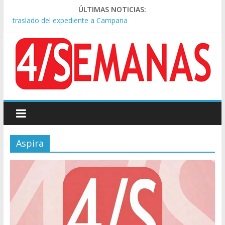
Causa AFA: el juez Amarante calificó de “ficción judicial” el
ÚLTIMAS NOTICIAS:
traslado del expediente a Campana
A pocas cuadras de La Bombonera chocaron un tren y un
colectivo: siete heridos
Día de San Cayetano: masiva marcha a Plaza de Mayo de
sindicatos y organizaciones sociales
Pesar por la muerte de Leandro Rud, histórico representante
y conductor de TV
Tras la aprobación de la ley de propiedad privada, Bullrich
apuntó: “Vino un poco endiablada”
Aspira