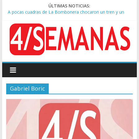
ÚLTIMAS NOTICIAS:
A pocas cuadras de La Bombonera chocaron un tren y un
colectivo: siete heridos
Día de San Cayetano: masiva marcha a Plaza de Mayo de
sindicatos y organizaciones sociales
Pesar por la muerte de Leandro Rud, histórico representante
y conductor de TV
Tras la aprobación de la ley de propiedad privada, Bullrich
apuntó: “Vino un poco endiablada”
Causa AFA: el juez Amarante calificó de “ficción judicial” el
traslado del expediente a Campana
Gabriel Boric