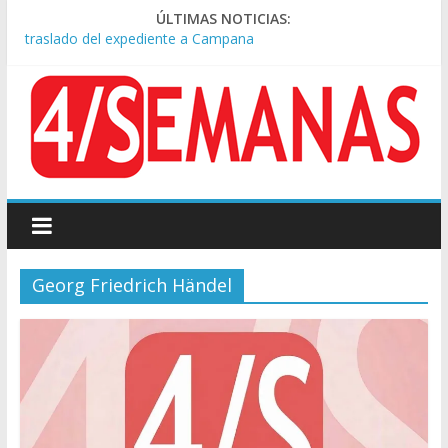
Causa AFA: el juez Amarante calificó de “ficción judicial” el
ÚLTIMAS NOTICIAS:
traslado del expediente a Campana
A pocas cuadras de La Bombonera chocaron un tren y un
colectivo: siete heridos
Día de San Cayetano: masiva marcha a Plaza de Mayo de
sindicatos y organizaciones sociales
Pesar por la muerte de Leandro Rud, histórico representante
y conductor de TV
Tras la aprobación de la ley de propiedad privada, Bullrich
apuntó: “Vino un poco endiablada”
Georg Friedrich Händel