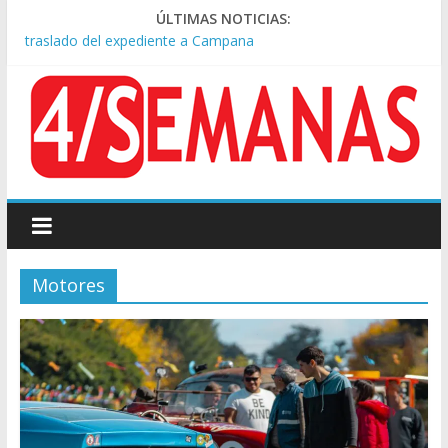
Causa AFA: el juez Amarante calificó de “ficción judicial” el
ÚLTIMAS NOTICIAS:
traslado del expediente a Campana
A pocas cuadras de La Bombonera chocaron un tren y un
colectivo: siete heridos
Día de San Cayetano: masiva marcha a Plaza de Mayo de
sindicatos y organizaciones sociales
Pesar por la muerte de Leandro Rud, histórico representante
y conductor de TV
Tras la aprobación de la ley de propiedad privada, Bullrich
apuntó: “Vino un poco endiablada”
Motores