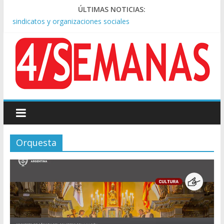
Día de San Cayetano: masiva marcha a Plaza de Mayo de
ÚLTIMAS NOTICIAS:
sindicatos y organizaciones sociales
Pesar por la muerte de Leandro Rud, histórico representante
y conductor de TV
Tras la aprobación de la ley de propiedad privada, Bullrich
apuntó: “Vino un poco endiablada”
Causa AFA: el juez Amarante calificó de “ficción judicial” el
traslado del expediente a Campana
A pocas cuadras de La Bombonera chocaron un tren y un
colectivo: siete heridos
Orquesta