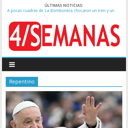
ÚLTIMAS NOTICIAS:
A pocas cuadras de La Bombonera chocaron un tren y un
colectivo: siete heridos
Día de San Cayetano: masiva marcha a Plaza de Mayo de
sindicatos y organizaciones sociales
Pesar por la muerte de Leandro Rud, histórico representante
y conductor de TV
Tras la aprobación de la ley de propiedad privada, Bullrich
apuntó: “Vino un poco endiablada”
Causa AFA: el juez Amarante calificó de “ficción judicial” el
traslado del expediente a Campana
Repentino