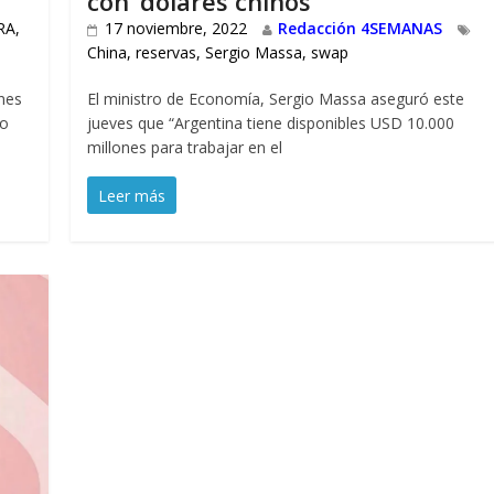
con ‘dólares chinos’
RA
,
17 noviembre, 2022
Redacción 4SEMANAS
China
,
reservas
,
Sergio Massa
,
swap
nes
El ministro de Economía, Sergio Massa aseguró este
do
jueves que “Argentina tiene disponibles USD 10.000
millones para trabajar en el
Leer más