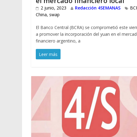
el mercado financiero local
2 junio, 2023
Redacción 4SEMANAS
BC
China
,
swap
El Banco Central (BCRA) se comprometió este vier
a promover la incorporación del yuan en el merca
financiero argentino, a
Leer más