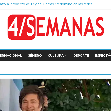
hazo al proyecto de Ley de Tierras predominó en las redes
 Belgrano: Reparación Historia en el solar natal
mado: el papa León XIV visitará la Argentina entre el 8 y el 11 de nov
 diplomática: Brasil retiró a su embajador de la Argentina tras los insul
o a la Ley de Tierras: se espera un fuerte operativo frente al Congre
TERNACIONAL
GÉNERO
CULTURA
DEPORTE
ESPECTÁ