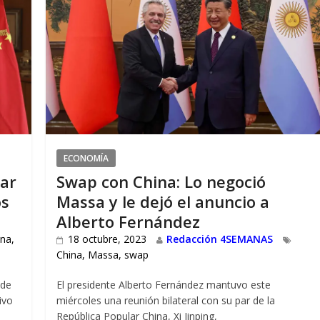
ECONOMÍA
jar
Swap con China: Lo negoció
os
Massa y le dejó el anuncio a
Alberto Fernández
ina
,
18 octubre, 2023
Redacción 4SEMANAS
China
,
Massa
,
swap
 de
El presidente Alberto Fernández mantuvo este
ivo
miércoles una reunión bilateral con su par de la
República Popular China, Xi Jinping,