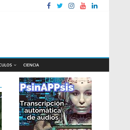
iembre
tos de Milei a Lula
so
CULOS
CIENCIA