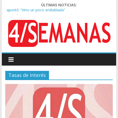
ÚLTIMAS NOTICIAS:
Kicillof asistió a San Cayetano y criticó al Gobierno por la ley
de propiedad privada
Condenaron a la red social Meta a pagar US$567 millones por
afectar la salud mental de niños
Represión frente al Congreso: tres detenidos durante la
protesta contra la Ley de Propiedad Privada
Sturzenegger defendió la Ley de Tierras y lamentó el retiro
del capítulo de extranjerización
Tras la aprobación de la ley de propiedad privada, Bullrich
apuntó: “Vino un poco endiablada”
Tasas de Interés