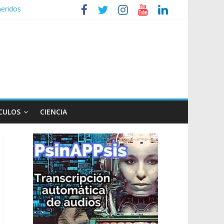
heridos
nizaciones sociales
de TV
n poco endiablada”
expediente a Campana
CULOS
CIENCIA