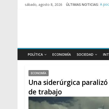
A poc
sábado, agosto 8, 2026
ÚLTIMAS NOTICIAS:
Día d
Pesar
Tras 
Causa
POLÍTICA
ECONOMÍA
SOCIEDAD
IN
ECONOMÍA
Una siderúrgica paralizó
de trabajo