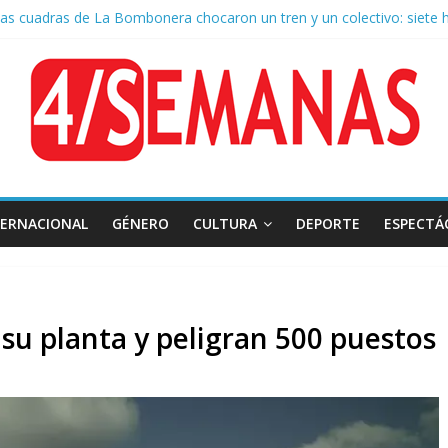
as cuadras de La Bombonera chocaron un tren y un colectivo: siete 
e San Cayetano: masiva marcha a Plaza de Mayo de sindicatos y orga
 por la muerte de Leandro Rud, histórico representante y conductor 
la aprobación de la ley de propiedad privada, Bullrich apuntó: “Vino u
 AFA: el juez Amarante calificó de “ficción judicial” el traslado del 
TERNACIONAL
GÉNERO
CULTURA
DEPORTE
ESPECTÁ
 su planta y peligran 500 puestos