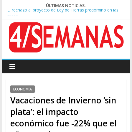
ÚLTIMAS NOTICIAS:
El rechazo al proyecto de Ley de Tierras predominó en las
redes
Manuel Belgrano: Reparación Historia en el solar natal
Confirmado: el papa León XIV visitará la Argentina entre el 8 y
el 11 de noviembre
Crisis diplomática: Brasil retiró a su embajador de la Argentina
tras los insultos de Milei a Lula
Rechazo a la Ley de Tierras: se espera un fuerte operativo
frente al Congreso
ECONOMÍA
Vacaciones de Invierno ‘sin
plata’: el impacto
económico fue -22% que el