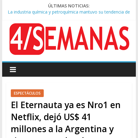
ÚLTIMAS NOTICIAS:
La industria química y petroquímica mantuvo su tendencia de
crecimiento en junio 2026
Empresarios dicen estar «desilusionados» con Milei porque no
les cumplió con la reforma laboral
Causa AFA: el juez Amarante calificó de “ficción judicial” el
traslado del expediente a Campana
A pocas cuadras de La Bombonera chocaron un tren y un
colectivo: siete heridos
Ultimátum de la Justicia a Manuel Adorni para que explique el
crecimiento de su patrimonio
ESPECTÁCULOS
El Eternauta ya es Nro1 en
Netflix, dejó US$ 41
millones a la Argentina y