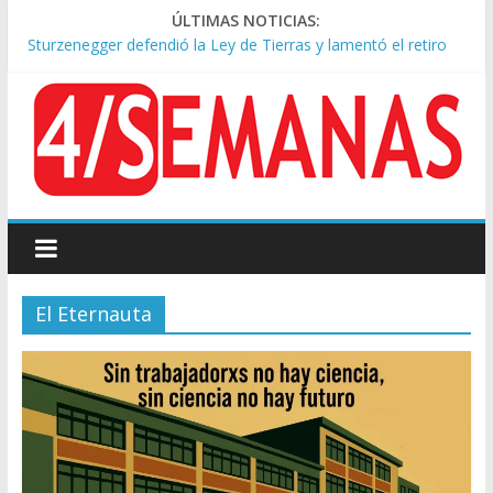
ÚLTIMAS NOTICIAS:
Sturzenegger defendió la Ley de Tierras y lamentó el retiro
del capítulo de extranjerización
Sáenz endurece su postura: rechaza cambios en Manejo del
Fuego y defiende la Ley de Tierras
Tormentas severas y fuertes ráfagas de viento: alerta del
Servicio Meteorológico
Los alquileres de departamentos en la CABA aumentaron
1,6% en julio
Represión frente al Congreso: tres detenidos durante la
protesta contra la Ley de Propiedad Privada
El Eternauta