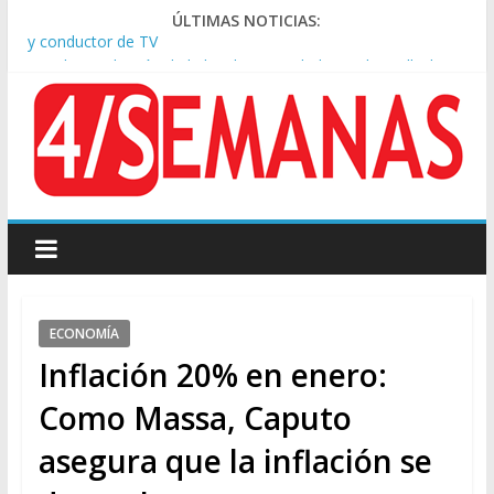
ÚLTIMAS NOTICIAS:
Tras la aprobación de la ley de propiedad privada, Bullrich
apuntó: “Vino un poco endiablada”
Causa AFA: el juez Amarante calificó de “ficción judicial” el
traslado del expediente a Campana
A pocas cuadras de La Bombonera chocaron un tren y un
colectivo: siete heridos
Día de San Cayetano: masiva marcha a Plaza de Mayo de
sindicatos y organizaciones sociales
Pesar por la muerte de Leandro Rud, histórico representante
y conductor de TV
ECONOMÍA
Inflación 20% en enero:
Como Massa, Caputo
asegura que la inflación se