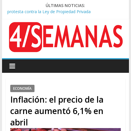
Represión frente al Congreso: tres detenidos durante la
ÚLTIMAS NOTICIAS:
protesta contra la Ley de Propiedad Privada
Sturzenegger defendió la Ley de Tierras y lamentó el retiro
del capítulo de extranjerización
Tras la aprobación de la ley de propiedad privada, Bullrich
apuntó: “Vino un poco endiablada”
Kicillof asistió a San Cayetano y criticó al Gobierno por la ley
de propiedad privada
Condenaron a la red social Meta a pagar US$567 millones por
afectar la salud mental de niños
ECONOMÍA
Inflación: el precio de la
carne aumentó 6,1% en
abril