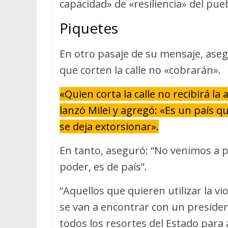
capacidad» de «resiliencia» del pue
Piquetes
En otro pasaje de su mensaje, aseg
que corten la calle no «cobrarán».
«Quien corta la calle no recibirá la 
lanzó Milei y agregó: «Es un país q
se deja extorsionar».
En tanto, aseguró: “No venimos a p
poder, es de país”.
“Aquellos que quieren utilizar la vi
se van a encontrar con un presiden
todos los resortes del Estado para 