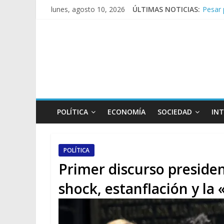
Pesar 
lunes, agosto 10, 2026
ÚLTIMAS NOTICIAS:
Tras l
Causa 
A poca
Día de
POLÍTICA
ECONOMÍA
SOCIEDAD
IN
POLÍTICA
Primer discurso presidenc
shock, estanflación y la