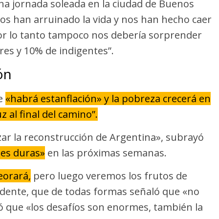
na jornada soleada en la ciudad de Buenos
“Nos han arruinado la vida y nos han hecho caer
Por lo tanto tampoco nos debería sorprender
es y 10% de indigentes”.
ón
ue
«habrá estanflación» y la pobreza crecerá en
 al final del camino”.
ar la reconstrucción de Argentina», subrayó
nes duras»
en las próximas semanas.
eorará,
pero luego veremos los frutos de
sidente, que de todas formas señaló que «no
có que «los desafíos son enormes, también la