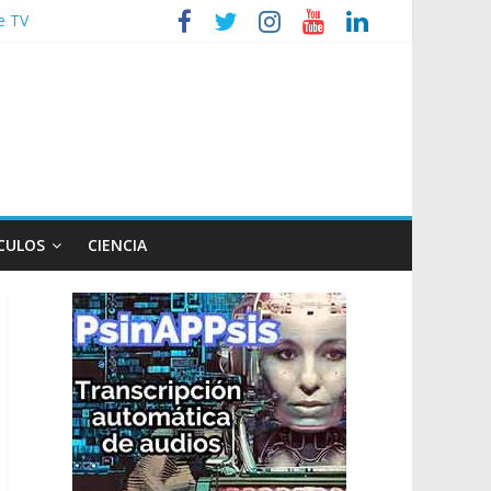
e TV
 poco endiablada”
xpediente a Campana
eridos
izaciones sociales
CULOS
CIENCIA