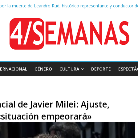
por la muerte de Leandro Rud, histórico representante y conductor d
a aprobación de la ley de propiedad privada, Bullrich apuntó: “Vino un
AFA: el juez Amarante calificó de “ficción judicial” el traslado del e
s cuadras de La Bombonera chocaron un tren y un colectivo: siete h
 San Cayetano: masiva marcha a Plaza de Mayo de sindicatos y organ
TERNACIONAL
GÉNERO
CULTURA
DEPORTE
ESPECTÁ
ial de Javier Milei: Ajuste,
 «situación empeorará»