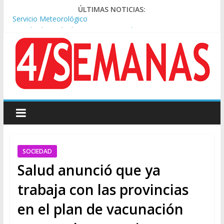
ÚLTIMAS NOTICIAS:
Los alquileres de departamentos en la CABA aumentaron
1,6% en julio
Represión frente al Congreso: tres detenidos durante la
protesta contra la Ley de Propiedad Privada
Sturzenegger defendió la Ley de Tierras y lamentó el retiro
del capítulo de extranjerización
Sáenz endurece su postura: rechaza cambios en Manejo del
Fuego y defiende la Ley de Tierras
Tormentas severas y fuertes ráfagas de viento: alerta del
Servicio Meteorológico
SOCIEDAD
Salud anunció que ya
trabaja con las provincias
en el plan de vacunación