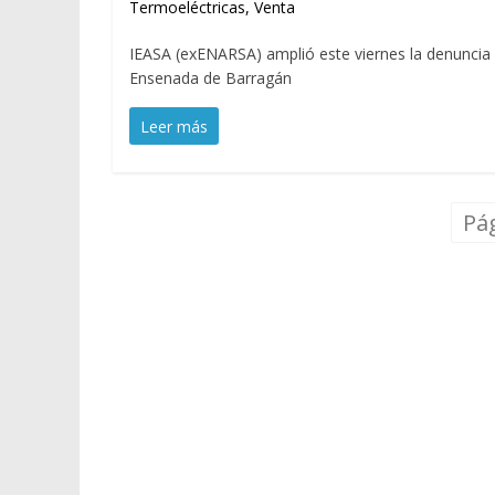
Termoeléctricas
,
Venta
IEASA (exENARSA) amplió este viernes la denuncia po
Ensenada de Barragán
Leer más
Pág