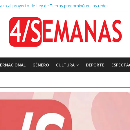
hazo al proyecto de Ley de Tierras predominó en las redes
 Belgrano: Reparación Historia en el solar natal
mado: el papa León XIV visitará la Argentina entre el 8 y el 11 de nov
 diplomática: Brasil retiró a su embajador de la Argentina tras los insul
TERNACIONAL
GÉNERO
CULTURA
DEPORTE
ESPECTÁ