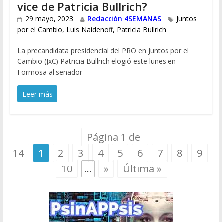
vice de Patricia Bullrich?
29 mayo, 2023
Redacción 4SEMANAS
Juntos
por el Cambio
,
Luis Naidenoff
,
Patricia Bullrich
La precandidata presidencial del PRO en Juntos por el
Cambio (JxC) Patricia Bullrich elogió este lunes en
Formosa al senador
Leer más
Página 1 de
14
1
2
3
4
5
6
7
8
9
10
...
»
Última »