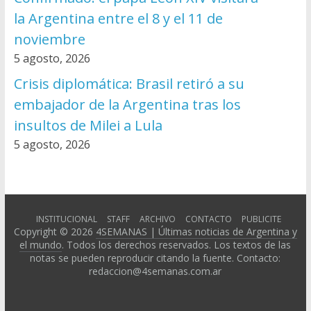
la Argentina entre el 8 y el 11 de
noviembre
5 agosto, 2026
Crisis diplomática: Brasil retiró a su
embajador de la Argentina tras los
insultos de Milei a Lula
5 agosto, 2026
INSTITUCIONAL
STAFF
ARCHIVO
CONTACTO
PUBLICITE
Copyright © 2026
4SEMANAS | Últimas noticias de Argentina y
el mundo
. Todos los derechos reservados. Los textos de las
notas se pueden reproducir citando la fuente. Contacto:
redaccion@4semanas.com.ar