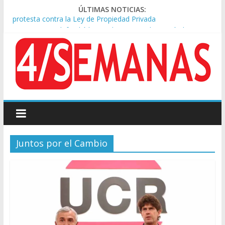
ÚLTIMAS NOTICIAS:
Sturzenegger defendió la Ley de Tierras y lamentó el retiro
del capítulo de extranjerización
Sáenz endurece su postura: rechaza cambios en Manejo del
Fuego y defiende la Ley de Tierras
Tormentas severas y fuertes ráfagas de viento: alerta del
Servicio Meteorológico
Los alquileres de departamentos en la CABA aumentaron
1,6% en julio
Represión frente al Congreso: tres detenidos durante la
protesta contra la Ley de Propiedad Privada
Juntos por el Cambio