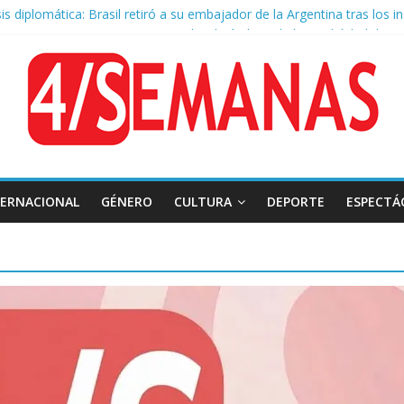
sis diplomática: Brasil retiró a su embajador de la Argentina tras los in
 encuestas muestran a Javier Milei alejándose de la posibilidad de re
idio González: Un Caballero ejemplar
mar puso en duda su continuidad en el fútbol ¿se retira?
firmado: el papa León XIV visitará la Argentina entre el 8 y el 11 de 
TERNACIONAL
GÉNERO
CULTURA
DEPORTE
ESPECTÁ