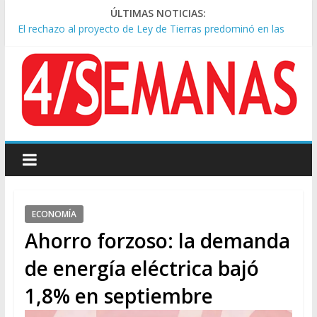
ÚLTIMAS NOTICIAS:
El rechazo al proyecto de Ley de Tierras predominó en las
redes
Manuel Belgrano: Reparación Historia en el solar natal
Confirmado: el papa León XIV visitará la Argentina entre el 8 y
el 11 de noviembre
Crisis diplomática: Brasil retiró a su embajador de la Argentina
tras los insultos de Milei a Lula
Rechazo a la Ley de Tierras: se espera un fuerte operativo
frente al Congreso
ECONOMÍA
Ahorro forzoso: la demanda
de energía eléctrica bajó
1,8% en septiembre