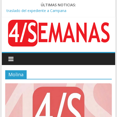
Causa AFA: el juez Amarante calificó de “ficción judicial” el
ÚLTIMAS NOTICIAS:
traslado del expediente a Campana
A pocas cuadras de La Bombonera chocaron un tren y un
colectivo: siete heridos
Día de San Cayetano: masiva marcha a Plaza de Mayo de
sindicatos y organizaciones sociales
Pesar por la muerte de Leandro Rud, histórico representante
y conductor de TV
Tras la aprobación de la ley de propiedad privada, Bullrich
apuntó: “Vino un poco endiablada”
Molina