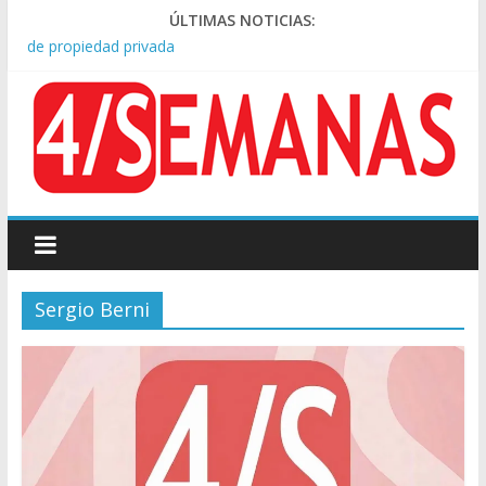
Kicillof asistió a San Cayetano y criticó al Gobierno por la ley
ÚLTIMAS NOTICIAS:
de propiedad privada
Condenaron a la red social Meta a pagar US$567 millones por
afectar la salud mental de niños
Represión frente al Congreso: tres detenidos durante la
protesta contra la Ley de Propiedad Privada
Sturzenegger defendió la Ley de Tierras y lamentó el retiro
del capítulo de extranjerización
Tras la aprobación de la ley de propiedad privada, Bullrich
apuntó: “Vino un poco endiablada”
Sergio Berni