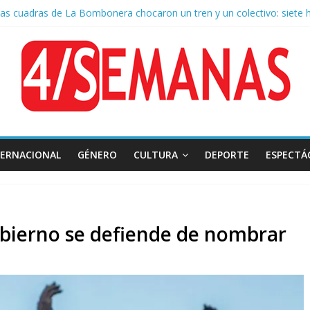
as cuadras de La Bombonera chocaron un tren y un colectivo: siete 
e San Cayetano: masiva marcha a Plaza de Mayo de sindicatos y orga
 por la muerte de Leandro Rud, histórico representante y conductor 
la aprobación de la ley de propiedad privada, Bullrich apuntó: “Vino u
 AFA: el juez Amarante calificó de “ficción judicial” el traslado del 
TERNACIONAL
GÉNERO
CULTURA
DEPORTE
ESPECTÁ
obierno se defiende de nombrar