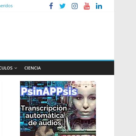
heridos
nizaciones sociales
de TV
n poco endiablada”
expediente a Campana
CULOS
CIENCIA