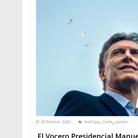
,
,
26 febrero, 2025
Ariel Lijo
Corte
jueces
El Vocero Presidencial Manuel