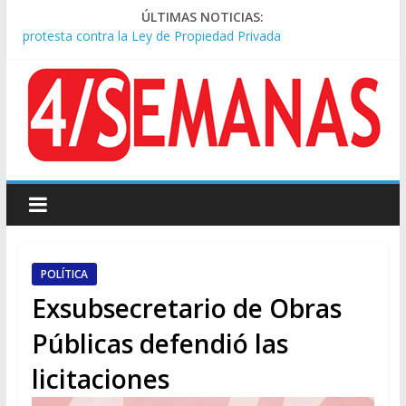
Represión frente al Congreso: tres detenidos durante la
ÚLTIMAS NOTICIAS:
protesta contra la Ley de Propiedad Privada
Sturzenegger defendió la Ley de Tierras y lamentó el retiro
del capítulo de extranjerización
Sáenz endurece su postura: rechaza cambios en Manejo del
Fuego y defiende la Ley de Tierras
Tormentas severas y fuertes ráfagas de viento: alerta del
Servicio Meteorológico
Los alquileres de departamentos en la CABA aumentaron
1,6% en julio
POLÍTICA
Exsubsecretario de Obras
Públicas defendió las
licitaciones