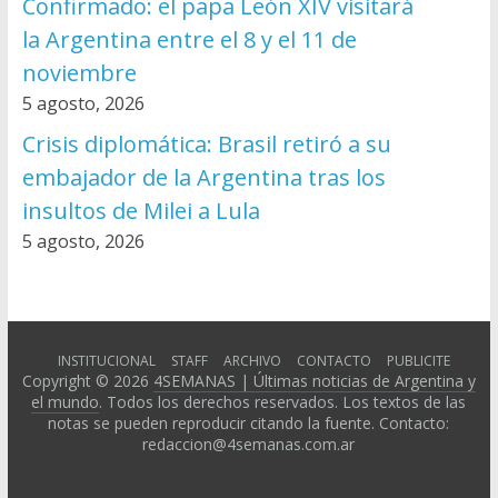
Confirmado: el papa León XIV visitará
la Argentina entre el 8 y el 11 de
noviembre
5 agosto, 2026
Crisis diplomática: Brasil retiró a su
embajador de la Argentina tras los
insultos de Milei a Lula
5 agosto, 2026
INSTITUCIONAL
STAFF
ARCHIVO
CONTACTO
PUBLICITE
Copyright © 2026
4SEMANAS | Últimas noticias de Argentina y
el mundo
. Todos los derechos reservados. Los textos de las
notas se pueden reproducir citando la fuente. Contacto:
redaccion@4semanas.com.ar