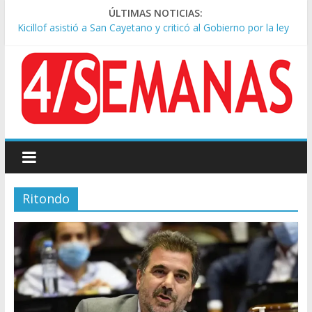
ÚLTIMAS NOTICIAS:
Kicillof asistió a San Cayetano y criticó al Gobierno por la ley
de propiedad privada
Condenaron a la red social Meta a pagar US$567 millones por
afectar la salud mental de niños
Represión frente al Congreso: tres detenidos durante la
protesta contra la Ley de Propiedad Privada
Sturzenegger defendió la Ley de Tierras y lamentó el retiro
del capítulo de extranjerización
Tras la aprobación de la ley de propiedad privada, Bullrich
apuntó: “Vino un poco endiablada”
Ritondo