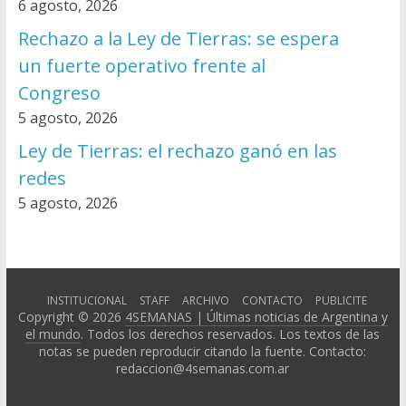
6 agosto, 2026
Rechazo a la Ley de Tierras: se espera
un fuerte operativo frente al
Congreso
5 agosto, 2026
Ley de Tierras: el rechazo ganó en las
redes
5 agosto, 2026
INSTITUCIONAL
STAFF
ARCHIVO
CONTACTO
PUBLICITE
Copyright © 2026
4SEMANAS | Últimas noticias de Argentina y
el mundo
. Todos los derechos reservados. Los textos de las
notas se pueden reproducir citando la fuente. Contacto:
redaccion@4semanas.com.ar